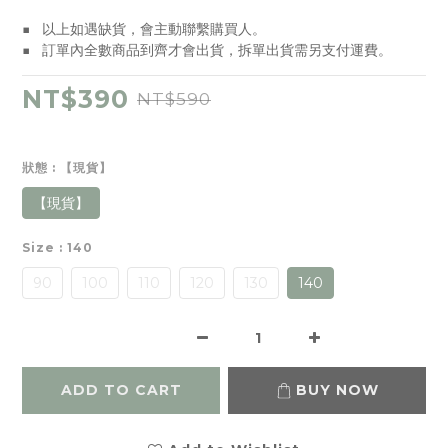
■   以上如遇缺貨，會主動聯繫購買人。
■   訂單內全數商品到齊才會出貨，拆單出貨需另支付運費。
NT$390
NT$590
狀態
: 【現貨】
【現貨】
Size
: 140
90
100
110
120
130
140
ADD TO CART
BUY NOW