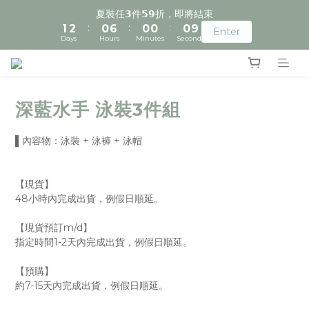
2
3
1
7
1
1
1
9
夏裝任𝟯件𝟱𝟵折，即將結束
:
:
:
1
2
0
6
0
0
0
8
Enter
Days
Hours
Minutes
Seconds
0
1
5
7
0
4
6
3
5
2
4
1
3
深藍水手 泳裝3件組
0
2
1
▌內容物：泳裝 + 泳褲 + 泳帽
0
【現貨】
48小時內完成出貨，例假日順延。
【現貨預訂m/d】
指定時間1-2天內完成出貨，例假日順延。
【預購】
約7-15天內完成出貨，例假日順延。