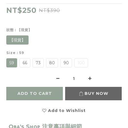
NT$250
NT$390
狀態
: 【現貨】
【現貨】
Size
: 59
59
66
73
80
90
100
ADD TO CART
BUY NOW
Add to Wishlist