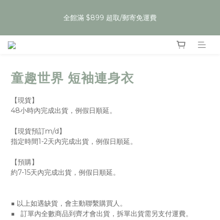
5
5
5
7
8
8
1
0
1
1
1
7
3
4
4
6
夏裝任3件59折，即將開始
4
4
4
6
7
7
9
0
全館滿 $899 超取/郵寄免運費
:
:
:
0
0
0
6
2
3
3
5
Enter
3
3
3
9
5
6
6
8
Days
Hours
Minutes
Seconds
5
1
2
2
4
2
2
2
8
4
5
5
7
4
0
1
1
3
1
1
1
7
3
4
4
6
夏裝任3件59折，即將開始
3
0
0
2
:
:
:
0
0
0
6
2
3
3
5
Enter
2
1
Days
Hours
Minutes
Seconds
5
1
2
2
4
1
0
童趣世界 短袖連身衣
4
0
1
1
3
0
3
0
0
2
2
1
【現貨】
1
0
48小時內完成出貨，例假日順延。
0
【現貨預訂m/d】
指定時間1-2天內完成出貨，例假日順延。
【預購】
約7-15天內完成出貨，例假日順延。
■ 以上如遇缺貨，會主動聯繫購買人。
■   訂單內全數商品到齊才會出貨，拆單出貨需另支付運費。