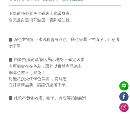
下單前務必參考尺碼表上
建議身高
。
售完反白選項可點選「貨到通知我」
▉ 深色衣物於下水過程會有浮色、褪色等屬正常情況，介意者
勿下單
▉
由於拍攝光線/個人顯示器等不確定因素
有可能會存在色差，
因此以實體商品為主。
網購色差不可避免！
對無法接受任何色差者 ，提醒您
在訂購商品前，請謹慎思考下單。
▉
此款不包含內搭、帽子、跨包等拍攝配件