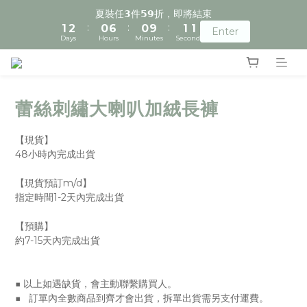
2
3
1
7
1
2
1
夏裝任𝟯件𝟱𝟵折，即將結束
:
:
:
1
2
0
6
0
9
1
0
Enter
Days
Hours
Minutes
Seconds
0
1
5
8
0
0
4
7
3
6
2
5
1
4
蕾絲刺繡大喇叭加絨長褲
0
3
2
【現貨】
1
48小時內完成出貨
0
【現貨預訂m/d】
指定時間1-2天內完成出貨
【預購】
約7-15天內完成出貨
■ 以上如遇缺貨，會主動聯繫購買人。
■   訂單內全數商品到齊才會出貨，拆單出貨需另支付運費。