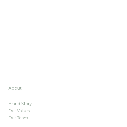
About
Brand Story
Our Values
Our Team