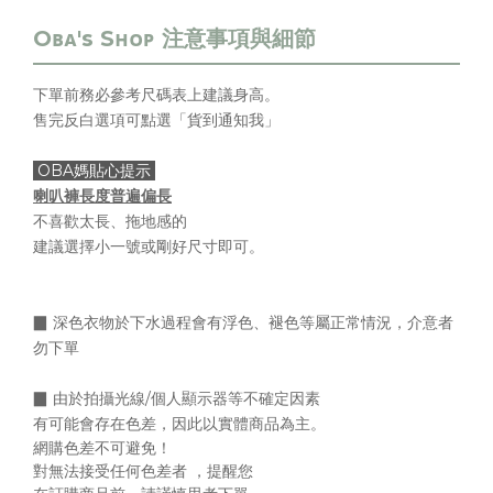
下單前務必參考尺碼表上
建議身高
。
售完反白選項可點選「貨到通知我」
OBA媽貼心提示
喇叭褲長度普遍偏長
不喜歡太長、拖地感的
建議選擇小一號或剛好尺寸即可。
▉ 深色衣物於下水過程會有浮色、褪色等屬正常情況，介意者
勿下單
▉
由於拍攝光線/個人顯示器等不確定因素
有可能會存在色差，
因此以實體商品為主。
網購色差不可避免！
對無法接受任何色差者 ，提醒您