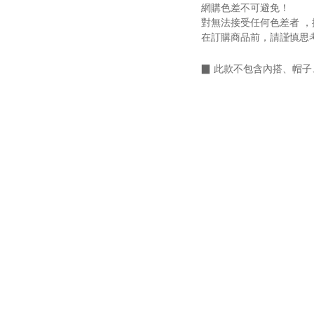
網購色差不可避免！
對無法接受任何色差者 ，
在訂購商品前，請謹慎思
▉
此款不包含內搭、帽子