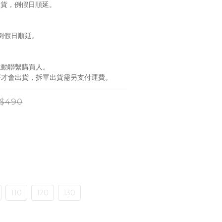
出貨，例假日順延。
，例假日順延。
會主動聯繫購買人。
到齊才會出貨，拆單出貨需另支付運費。
$490
110
120
130