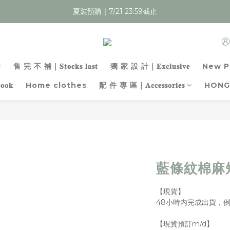
夏裝預購｜7/21 23:59截止
全館夏裝｜最後現貨，售完不補！
全館滿 $899 超取/郵寄免運費
全館夏裝｜最後現貨，售完不補！
售 完 不 補｜𝐒𝐭𝐨𝐜𝐤𝐬 𝐥𝐚𝐬𝐭
獨 家 設 計｜𝐄𝐱𝐜𝐥𝐮𝐬𝐢𝐯𝐞
New P
𝐨𝐤
Home clothes
配 件 專 區｜𝐀𝐜𝐜𝐞𝐬𝐬𝐨𝐫𝐢𝐞𝐬
HONG
藍條紋棉麻
【現貨】
48小時內完成出貨，
【現貨預訂m/d】