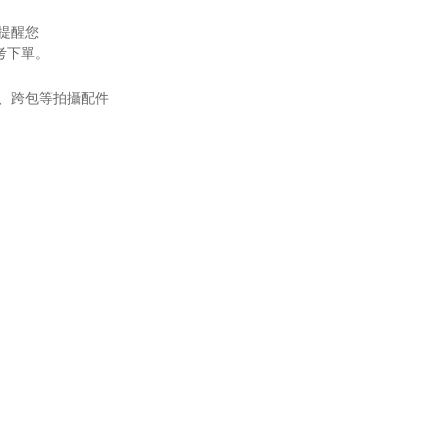
提醒您
考下單。
、跨包等拍攝配件