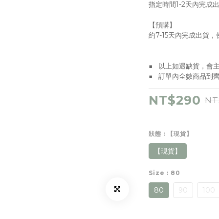
指定時間1-2天內完成
【預購】
約7-15天內完成出貨
■   以上如遇缺貨，
■   訂單內全數商品
NT$290
NT
狀態
: 【現貨】
【現貨】
Size
: 80
80
90
100