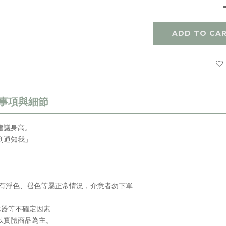
ADD TO CA
建議身高
。
到通知我」
會有浮色、褪色等屬正常情況，介意者勿下單
示器等不確定因素
以實體商品為主。