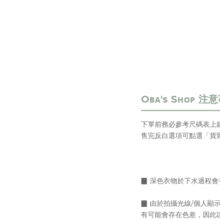
下單前務必參考尺碼表上
售完反白選項可點選「貨
▉ 深色衣物於下水過程
▉
由於拍攝光線/個人顯
有可能會存在色差，
因此