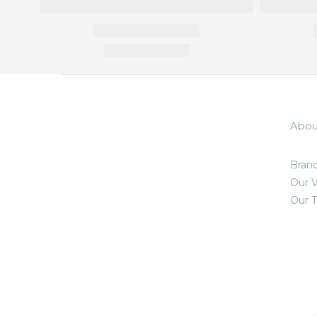
Abou
Brand
Our V
Our 