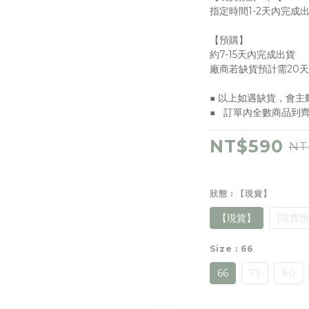
指定時間1-2天內完成
【預購】
約7-15天內完成出貨
廠商若缺貨預計需20
■ 以上如遇缺貨，會主
■   訂單內全數商品
NT$590
NT
狀態
: 【現貨】
【現貨】
[現貨預
Size
: 66
66
73
80