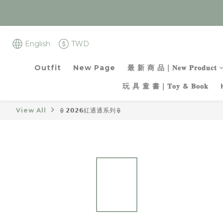
English
TWD
Outfit
New Page
最 新 商 品｜𝐍𝐞𝐰 𝐏𝐫𝐨𝐝𝐮𝐜𝐭
玩 具 童 書｜𝐓𝐨𝐲 & 𝐁𝐨𝐨𝐤
View All
🏮𝟮𝟬𝟮𝟲紅通通系列🏮