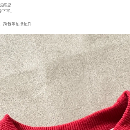
提醒您
考下單。
、跨包等拍攝配件