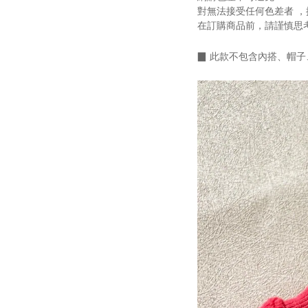
對無法接受任何色差者 ，
在訂購商品前，請謹慎思
▉
此款不包含內搭、帽子