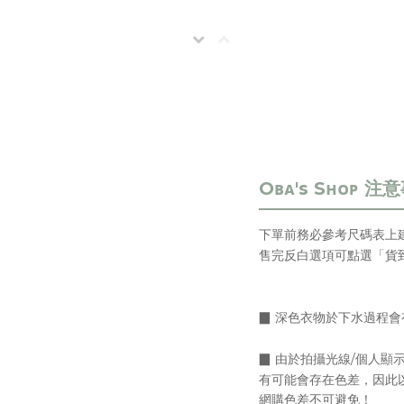
下單前務必參考尺碼表上
售完反白選項可點選「貨
▉ 深色衣物於下水過程
▉
由於拍攝光線/個人顯
有可能會存在色差，
因此
網購色差不可避免！