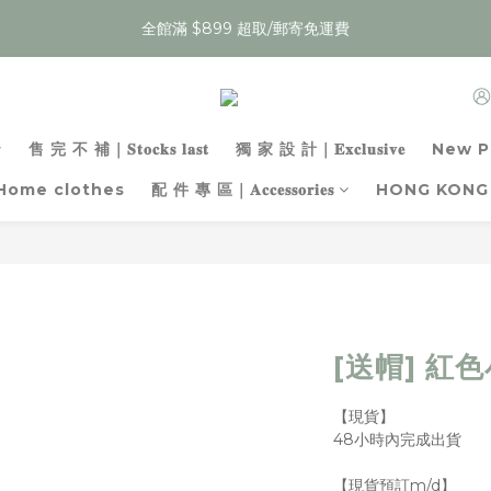
3
1
2
5
2
5
8
4
4
:
:
:
1
4
1
9
4
7
3
3
夏裝任𝟯件𝟱𝟵折，即將結束
Enter
2
0
Days
Hours
Minutes
Seconds
:
:
:
1
4
1
9
4
7
3
3
0
3
0
8
3
6
2
2
夏裝任𝟯件𝟱𝟵折，即將結束
Enter
Days
Hours
Minutes
Seconds
1
0
3
0
8
3
6
2
2
2
7
2
5
1
1
0
2
7
2
5
1
1
1
6
1
4
0
0
1
6
1
4
0
0
0
5
0
3
0
5
0
3
4
2
售 完 不 補｜𝐒𝐭𝐨𝐜𝐤𝐬 𝐥𝐚𝐬𝐭
獨 家 設 計｜𝐄𝐱𝐜𝐥𝐮𝐬𝐢𝐯𝐞
New P
4
2
3
1
3
1
Home clothes
配 件 專 區｜𝐀𝐜𝐜𝐞𝐬𝐬𝐨𝐫𝐢𝐞𝐬
HONG KONG
2
0
2
0
1
1
0
0
[送帽] 紅
【現貨】
48小時內完成出貨
【現貨預訂m/d】