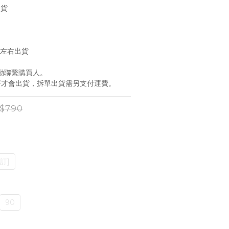
出貨
天左右出貨
動聯繫購買人。
到齊才會出貨，拆單出貨需另支付運費。
$790
訂]
90