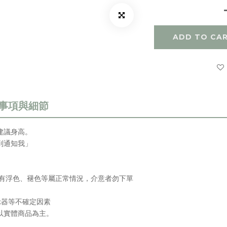
ADD TO CA
建議身高
。
到通知我」
會有浮色、褪色等屬正常情況，介意者勿下單
示器等不確定因素
以實體商品為主。