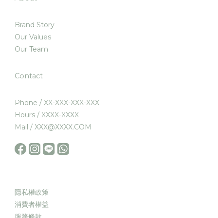
Brand Story
Our Values
Our Team
Contact
Phone / XX-XXX-XXX-XXX
Hours / XXXX-XXXX
Mail / XXX@XXXX.COM
隱私權政策
消費者權益
服務條款