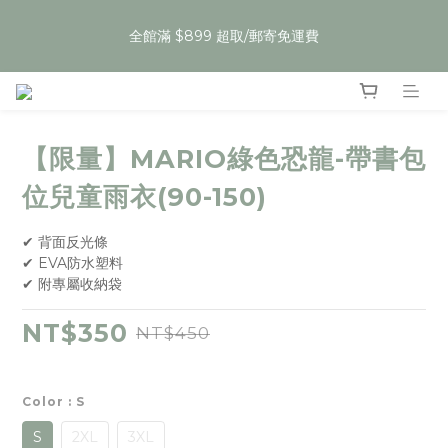
5
5
5
7
6
8
5
3
1
1
1
3
2
4
1
9
夏裝任𝟯件𝟱𝟵折，即將開始
4
4
4
6
5
7
4
2
全館滿 $899 超取/郵寄免運費
:
:
:
0
0
0
2
1
3
0
8
Enter
3
3
3
5
4
6
3
1
Days
Hours
Minutes
Seconds
1
0
2
7
2
2
2
4
3
5
2
0
0
1
6
1
1
1
3
2
4
1
9
夏裝任𝟯件𝟱𝟵折，即將開始
0
5
:
:
:
0
0
0
2
1
3
0
8
Enter
4
Days
Hours
Minutes
Seconds
1
0
2
7
3
【限量】MARIO綠色恐龍-帶書包
0
1
6
2
0
5
位兒童雨衣(90-150)
1
4
0
3
✔ 背面反光條
2
✔ EVA防水塑料
1
✔ 附專屬收納袋
0
NT$350
NT$450
Color
: S
S
2XL
3XL