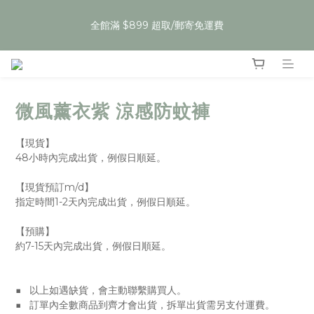
5
5
5
9
8
0
4
1
1
1
1
5
6
4
7
夏裝任3件59折，即將開始
4
4
4
8
9
7
3
0
全館滿 $899 超取/郵寄免運費
:
:
:
0
0
0
4
5
9
3
6
Enter
3
3
3
7
8
6
9
2
日
時
分
秒
3
4
8
2
5
2
2
2
6
7
5
8
1
2
3
7
1
4
1
1
1
5
6
4
7
夏裝任3件59折，即將開始
0
1
2
6
0
3
:
:
:
0
0
0
4
5
9
3
6
Enter
0
1
5
2
日
時
分
秒
3
4
8
2
5
0
4
1
微風薰衣紫 涼感防蚊褲
2
3
7
1
4
3
0
1
2
6
0
3
2
0
1
5
2
【現貨】
1
0
4
1
48小時內完成出貨，例假日順延。
0
3
0
2
【現貨預訂m/d】
指定時間1-2天內完成出貨，例假日順延。
1
0
【預購】
約7-15天內完成出貨，例假日順延。
■   以上如遇缺貨，會主動聯繫購買人。
■   訂單內全數商品到齊才會出貨，拆單出貨需另支付運費。