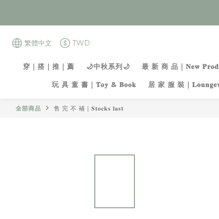
繁體中文
TWD
穿｜搭｜推｜薦
🌙中秋系列🌙
最 新 商 品｜𝐍𝐞𝐰 𝐏𝐫𝐨𝐝𝐮
玩 具 童 書｜𝐓𝐨𝐲 & 𝐁𝐨𝐨𝐤
居 家 服 裝｜𝐋𝐨𝐮𝐧𝐠𝐞𝐰
全部商品
售 完 不 補｜𝐒𝐭𝐨𝐜𝐤𝐬 𝐥𝐚𝐬𝐭