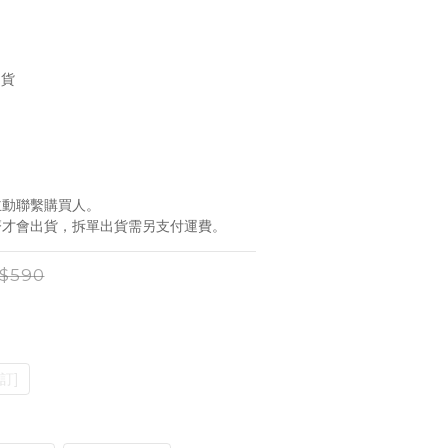
出貨
會主動聯繫購買人。
到齊才會出貨，拆單出貨需另支付運費。
$590
訂]