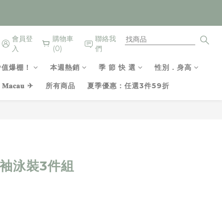
會員登
購物車
聯絡我
入
(0)
們
P值爆棚！
本週熱銷
季 節 快 選
性別．身高
𝐚𝐜𝐚𝐮 ✈
所有商品
夏季優惠：任選3件59折
立即購買
長袖泳裝3件組