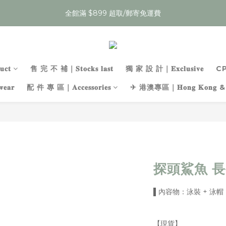
0
3
3
1
4
7
4
3
8
4
:
:
:
1
4
1
7
0
7
5
1
全館滿 $899 超取/郵寄免運費
夏裝任𝟯件𝟱𝟵折，即將結束
Enter
2
2
0
3
6
3
9
2
9
7
3
日
時
分
秒
0
3
0
6
6
4
0
1
1
2
5
2
8
1
8
6
2
2
5
5
3
0
0
:
:
:
1
4
1
7
0
7
5
1
夏裝任𝟯件𝟱𝟵折，即將結束
Enter
1
4
4
2
日
時
分
秒
0
3
0
6
6
4
0
0
3
3
1
2
5
5
3
2
2
0
𝐜𝐭
售 完 不 補｜𝐒𝐭𝐨𝐜𝐤𝐬 𝐥𝐚𝐬𝐭
獨 家 設 計｜𝐄𝐱𝐜𝐥𝐮𝐬𝐢𝐯𝐞
C
1
4
4
2
1
1
0
3
3
1
𝐚𝐫
配 件 專 區｜𝐀𝐜𝐜𝐞𝐬𝐬𝐨𝐫𝐢𝐞𝐬
✈ 港澳專區｜𝐇𝐨𝐧𝐠 𝐊𝐨𝐧𝐠 & 
0
0
2
2
0
1
1
0
0
探頭鯊魚 
▌內容物：泳裝 + 泳帽
【現貨】