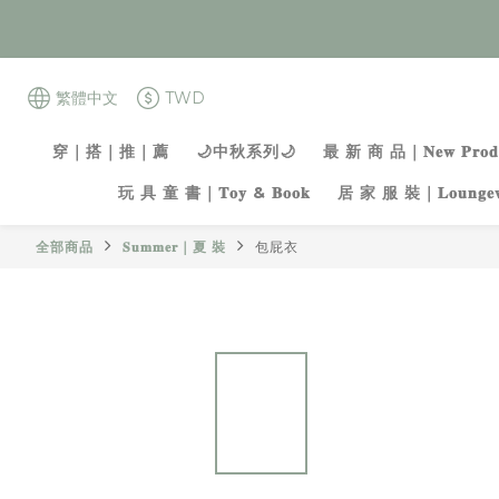
繁體中文
TWD
穿｜搭｜推｜薦
🌙中秋系列🌙
最 新 商 品｜𝐍𝐞𝐰 𝐏𝐫𝐨𝐝𝐮
玩 具 童 書｜𝐓𝐨𝐲 & 𝐁𝐨𝐨𝐤
居 家 服 裝｜𝐋𝐨𝐮𝐧𝐠𝐞𝐰
全部商品
𝐒𝐮𝐦𝐦𝐞𝐫｜夏 裝
包屁衣