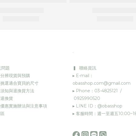
.
見問題
▍ 聯絡資訊
何分辨現貨與預購
▸ E-mail：
何挑選適合寶貝的尺寸
obasshop.com@gmail.com
物須知與退換貨方法
▸ Phone：03-4825121 /
退換貨
0925990520
員優惠實施辦法與注意事項
▸ LINE ID：@obasshop
願區
▸ 客服時間：週一至週五10:00~18