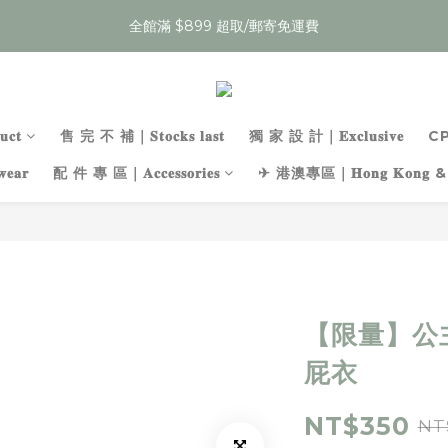
3
1
:
:
:
2
5
1
3
1
5
8
1
4
0
9
2
0
4
7
夏裝任𝟯件𝟱𝟵折，即將結束
Enter
日
時
分
秒
2
0
:
:
:
1
4
0
9
2
0
4
7
0
3
8
1
3
6
夏裝任𝟯件𝟱𝟵折，即將結束
Enter
日
時
分
秒
1
0
3
8
1
3
6
2
7
0
2
5
0
2
7
0
2
5
1
6
1
4
1
6
1
4
0
5
0
3
0
5
0
3
4
2
𝐜𝐭
售 完 不 補｜𝐒𝐭𝐨𝐜𝐤𝐬 𝐥𝐚𝐬𝐭
獨 家 設 計｜𝐄𝐱𝐜𝐥𝐮𝐬𝐢𝐯𝐞
C
4
2
3
1
𝐚𝐫
配 件 專 區｜𝐀𝐜𝐜𝐞𝐬𝐬𝐨𝐫𝐢𝐞𝐬
✈ 港澳專區｜𝐇𝐨𝐧𝐠 𝐊𝐨𝐧𝐠 & 
3
1
2
0
2
0
1
1
0
0
【限量】公
屁衣
NT$350
NT