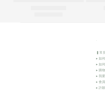
.
▍常
▸ 如
▸ 如
▸ 購
▸
我要
▸
會
▸
許