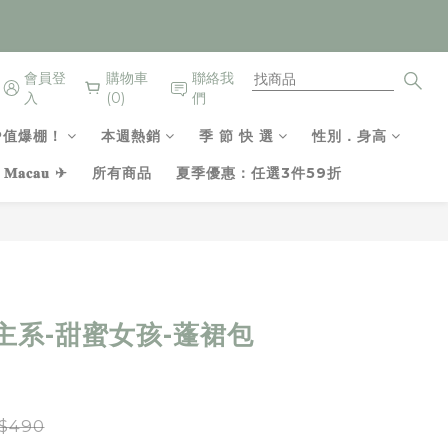
會員登
購物車
聯絡我
入
(0)
們
P值爆棚！
本週熱銷
季 節 快 選
性別．身高
𝐚𝐜𝐚𝐮 ✈
所有商品
夏季優惠：任選3件59折
立即購買
主系-甜蜜女孩-蓬裙包
$490