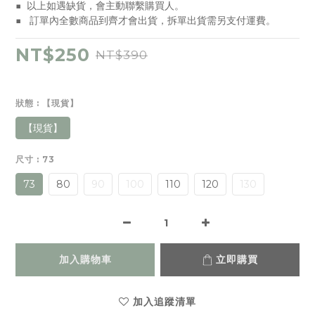
■  以上如遇缺貨，會主動聯繫購買人。
■   訂單內全數商品到齊才會出貨，拆單出貨需另支付運費。
NT$250
NT$390
狀態
: 【現貨】
【現貨】
尺寸
: 73
73
80
90
100
110
120
130
加入購物車
立即購買
加入追蹤清單