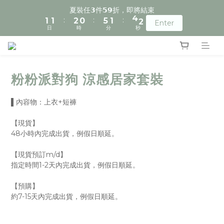
2
2
3
1
6
2
4
夏裝任𝟯件𝟱𝟵折，即將結束
:
:
:
1
1
2
0
5
1
3
9
Enter
日
時
分
秒
0
0
1
4
0
2
8
0
3
1
7
2
0
6
1
5
0
4
粉粉派對狗 涼感居家套裝
3
2
▌內容物：上衣+短褲
1
0
【現貨】
48小時內完成出貨，例假日順延。
【現貨預訂m/d】
指定時間1-2天內完成出貨，例假日順延。
【預購】
約7-15天內完成出貨，例假日順延。