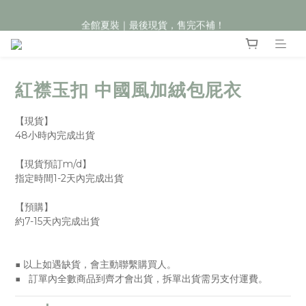
全館夏裝｜最後現貨，售完不補！
全館夏裝｜最後現貨，售完不補！
夏裝預購｜7/21 23:59截止
全館滿 $899 超取/郵寄免運費
紅襟玉扣 中國風加絨包屁衣
全館夏裝｜最後現貨，售完不補！
【現貨】
48小時內完成出貨
【現貨預訂m/d】
指定時間1-2天內完成出貨
【預購】
約7-15天內完成出貨
■ 以上如遇缺貨，會主動聯繫購買人。
■   訂單內全數商品到齊才會出貨，拆單出貨需另支付運費。