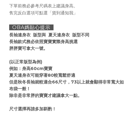
下單前務必參考尺碼表上
建議身高
。
售完反白選項可點選「貨到通知我」
OBA媽貼心提示
長袖連身衣 版型與 夏天連身衣 版型不同
長袖款式務必依照寶寶實際身高挑選
胖胖寶可拿大一號。
(以正常版型為例)
例如：身高60cm寶寶
夏天連身衣可能穿著80較寬鬆舒適
但是秋冬長袖就較適合66尺寸，73以上就會顯得非常寬大如
布袋一般！
除非是非常胖的寶寶才建議拿大一點。
尺寸選擇再請多加斟酌！