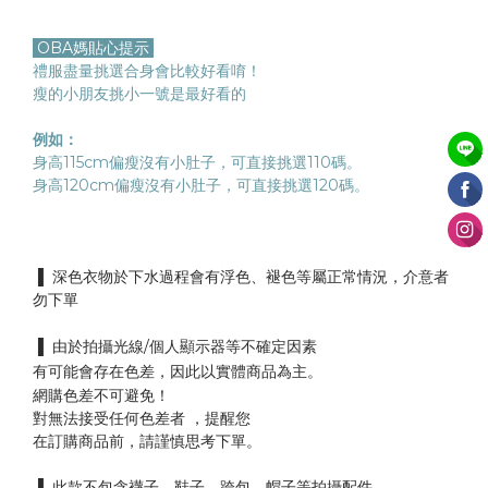
OBA媽貼心提示
禮服盡量挑選合身會比較好看唷！
瘦的小朋友挑小一號是最好看的
例如：
身高115cm偏瘦沒有小肚子，
可直接挑選110碼。
身高120cm偏瘦沒有小肚子，
可直接挑選120碼。
▐ 深色衣物於下水過程會有浮色、褪色等屬正常情況，介意者
勿下單
▐ 由於拍攝光線/個人顯示器等不確定因素
有可能會存在色差，
因此以實體商品為主。
網購色差不可避免！
對無法接受任何色差者 ，提醒您
在訂購商品前，請謹慎思考下單。
▐ 此款不包含襪子、鞋子、跨包、帽子等拍攝配件