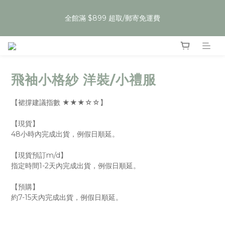
5
5
6
5
6
5
4
1
1
1
2
1
2
1
7
夏裝任3件59折，即將開始
4
4
5
4
5
4
3
0
全館滿 $899 超取/郵寄免運費
:
:
:
0
0
1
0
1
9
0
6
Enter
3
3
4
3
4
3
9
2
日
時
分
秒
0
0
8
5
2
2
3
2
3
2
8
1
7
4
1
1
2
1
2
1
7
夏裝任3件59折，即將開始
0
6
3
:
:
:
0
0
1
0
1
9
0
6
Enter
5
2
日
時
分
秒
0
0
8
5
4
1
飛袖小格紗 洋裝/小禮服
7
4
3
0
6
3
2
5
2
【裙撐建議指數 ★★★☆☆】
1
4
1
0
3
0
【現貨】
2
48小時內完成出貨，例假日順延。
1
【現貨預訂m/d】
0
指定時間1-2天內完成出貨，例假日順延。
【預購】
約7-15天內完成出貨，例假日順延。