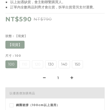
■   以上如遇缺貨，會主動聯繫購買人。
■   訂單內全數商品到齊才會出貨，拆單出貨需另支付運費。
NT$590
NT$790
狀態
: 【現貨】
【現貨】
尺寸
: 100
100
110
120
130
140
150
以優惠價加購商品
鋼圈裙撐（100cm以上適用）