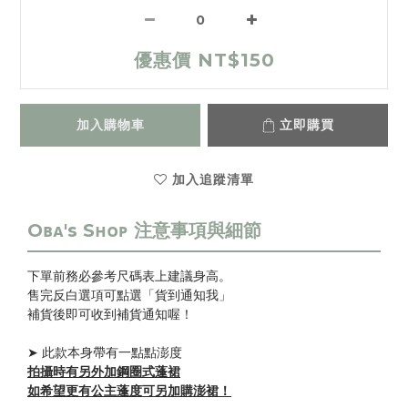
優惠價 NT$150
加入購物車
立即購買
加入追蹤清單
下單前務必參考尺碼表上
建議身高
。
售完反白選項可點選「貨到通知我」
補貨後即可收到補貨通知喔！
➤ 此款本身帶有一點點澎度
拍攝時有另外加鋼圈式
蓬裙
如希望更有公主蓬度可另加購澎裙！