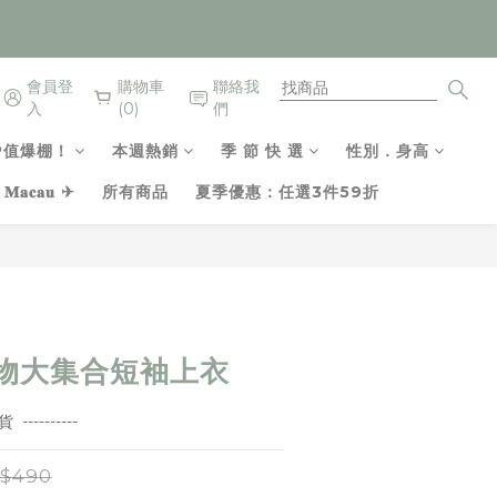
會員登
購物車
聯絡我
入
(0)
們
P值爆棚！
本週熱銷
季 節 快 選
性別．身高
𝐚𝐜𝐚𝐮 ✈
所有商品
夏季優惠：任選3件59折
立即購買
物大集合短袖上衣
 ----------
$490