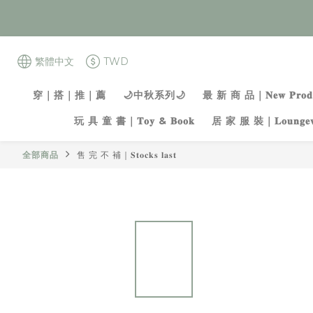
繁體中文
TWD
穿｜搭｜推｜薦
🌙中秋系列🌙
最 新 商 品｜𝐍𝐞𝐰 𝐏𝐫𝐨𝐝𝐮
玩 具 童 書｜𝐓𝐨𝐲 & 𝐁𝐨𝐨𝐤
居 家 服 裝｜𝐋𝐨𝐮𝐧𝐠𝐞𝐰
全部商品
售 完 不 補｜𝐒𝐭𝐨𝐜𝐤𝐬 𝐥𝐚𝐬𝐭