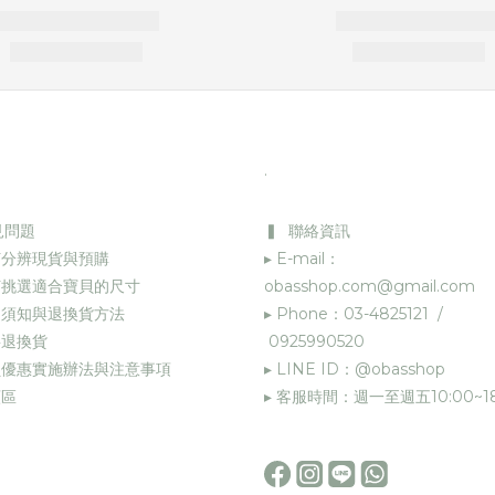
.
見問題
▍ 聯絡資訊
何分辨現貨與預購
▸ E-mail：
何挑選適合寶貝的尺寸
obasshop.com@gmail.com
物須知與退換貨方法
▸ Phone：03-4825121 /
退換貨
0925990520
員優惠實施辦法與注意事項
▸ LINE ID：@obasshop
願區
▸ 客服時間：週一至週五10:00~18