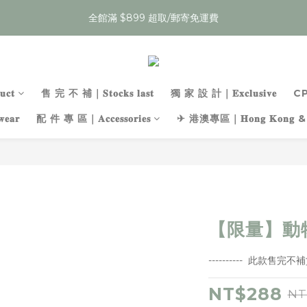
9
8
8
:
:
:
:
:
:
1
1
4
4
0
0
7
7
0
0
3
3
3
3
6
6
8
7
7
夏裝任𝟯件𝟱𝟵折，即將結束
夏裝任𝟯件𝟱𝟵折，即將結束
Enter
Enter
日
日
時
時
分
分
秒
秒
0
0
3
3
6
6
2
2
2
2
5
5
7
6
6
9
9
2
2
5
5
1
1
1
1
4
4
6
9
5
5
8
8
全館夏裝｜最後現貨，售完不補！
1
1
4
4
0
0
0
0
3
3
5
8
4
4
7
7
0
0
3
3
2
2
4
7
3
3
6
6
9
全館滿 $899 超取/郵寄免運費
2
2
1
1
3
6
2
9
2
5
5
8
𝐜𝐭
售 完 不 補｜𝐒𝐭𝐨𝐜𝐤𝐬 𝐥𝐚𝐬𝐭
獨 家 設 計｜𝐄𝐱𝐜𝐥𝐮𝐬𝐢𝐯𝐞
C
1
1
0
0
2
5
1
8
1
4
4
7
𝐚𝐫
配 件 專 區｜𝐀𝐜𝐜𝐞𝐬𝐬𝐨𝐫𝐢𝐞𝐬
✈ 港澳專區｜𝐇𝐨𝐧𝐠 𝐊𝐨𝐧𝐠 & 
0
0
:
:
:
1
4
0
7
0
3
3
6
夏裝任𝟯件𝟱𝟵折，即將結束
Enter
日
時
分
秒
0
3
6
2
2
5
2
5
1
1
4
1
4
0
0
3
0
3
2
2
1
1
0
【限量】動
0
----------  此款售完不補貨 
NT$288
NT