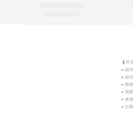
.
▍常
▸ 如
▸ 如
▸ 購
▸
我要
▸
會
▸
許