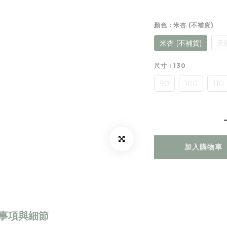
顏色
: 米杏 (不補貨)
米杏 (不補貨)
天
尺寸
: 130
90
100
110
加入購物車