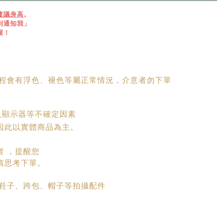
建議身高
。
到通知我」
喔！
過程會有浮色、褪色等屬正常情況，介意者勿下單
人顯示器等不確定因素
因此以實體商品為主。
者 ，提醒您
慎思考下單。
、鞋子、跨包、帽子等拍攝配件