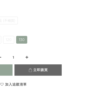
藍 (不補貨)
120
130
立即購買
加入追蹤清單