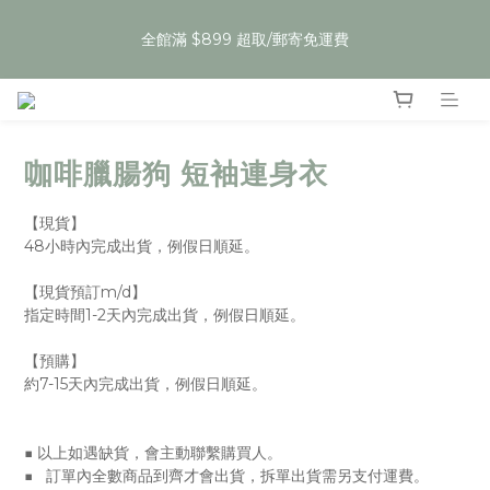
5
5
6
8
6
6
3
0
1
1
2
9
4
2
2
6
夏裝任3件59折，即將開始
4
4
5
7
5
5
9
2
全館滿 $899 超取/郵寄免運費
:
:
:
0
0
1
8
3
1
1
5
Enter
3
3
4
6
4
4
8
1
日
時
分
秒
0
7
2
0
0
4
2
2
3
5
3
3
7
0
6
1
3
1
1
2
9
4
2
2
6
夏裝任3件59折，即將開始
5
0
2
:
:
:
0
0
1
8
3
1
1
5
Enter
4
1
日
時
分
秒
0
7
2
0
0
4
3
0
咖啡臘腸狗 短袖連身衣
6
1
3
2
5
0
2
1
4
1
【現貨】
0
3
0
48小時內完成出貨，例假日順延。
2
1
【現貨預訂m/d】
指定時間1-2天內完成出貨，例假日順延。
0
【預購】
約7-15天內完成出貨，例假日順延。
■ 以上如遇缺貨，會主動聯繫購買人。
■   訂單內全數商品到齊才會出貨，拆單出貨需另支付運費。