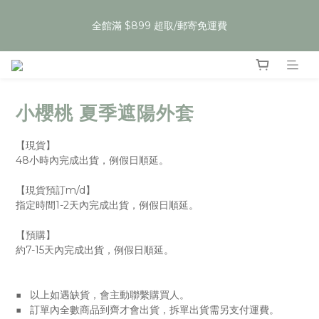
6
9
6
5
7
5
8
0
2
5
2
1
3
1
4
6
夏裝任𝟯件𝟱𝟵折，即將結束
5
8
5
4
6
4
7
9
全館滿 $899 超取/郵寄免運費
:
:
:
1
4
1
0
2
0
3
5
Enter
4
7
4
3
5
3
6
8
日
時
分
秒
0
3
0
1
2
4
3
6
3
2
4
2
5
7
2
0
1
3
2
5
2
1
3
1
4
6
夏裝任𝟯件𝟱𝟵折，即將結束
1
0
2
:
:
:
1
4
1
0
2
0
3
5
Enter
0
1
日
時
分
秒
0
3
0
1
2
4
0
小櫻桃 夏季遮陽外套
2
0
1
3
1
0
2
0
1
【現貨】
0
48小時內完成出貨，例假日順延。
【現貨預訂m/d】
指定時間1-2天內完成出貨，例假日順延。
【預購】
約7-15天內完成出貨，例假日順延。
■   以上如遇缺貨，會主動聯繫購買人。
■   訂單內全數商品到齊才會出貨，拆單出貨需另支付運費。