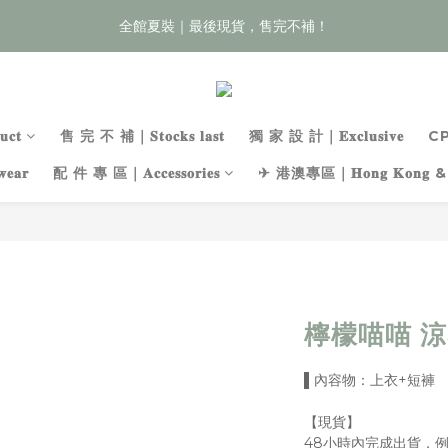
3
6
1
5
5
6
5
8
5
:
:
:
0
0
1
0
5
8
3
0
全館夏裝｜最後現貨，售完不補！
夏裝任3件59折，即將開始
Enter
2
5
0
4
4
5
4
9
7
4
日
時
分
秒
0
4
7
2
1
4
3
3
4
3
8
6
3
3
6
1
全館滿 $899 超取/郵寄免運費
0
3
2
2
3
2
7
5
2
2
5
0
2
1
1
2
1
6
9
4
1
1
4
1
:
:
:
0
0
1
0
5
8
3
0
夏裝任3件59折，即將開始
Enter
0
3
𝐜𝐭
售 完 不 補｜𝐒𝐭𝐨𝐜𝐤𝐬 𝐥𝐚𝐬𝐭
獨 家 設 計｜𝐄𝐱𝐜𝐥𝐮𝐬𝐢𝐯𝐞
C
日
時
分
秒
0
0
4
7
2
2
3
6
1
𝐚𝐫
配 件 專 區｜𝐀𝐜𝐜𝐞𝐬𝐬𝐨𝐫𝐢𝐞𝐬
✈ 港澳專區｜𝐇𝐨𝐧𝐠 𝐊𝐨𝐧𝐠 & 
1
2
5
0
0
1
4
0
3
2
1
0
檸檬喵喵 
▌內容物：上衣+短褲
【現貨】
48小時內完成出貨，