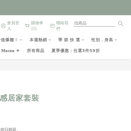
會員登
購物車
聯絡我
入
(0)
們
P值爆棚！
本週熱銷
季 節 快 選
性別．身高
𝐚𝐜𝐚𝐮 ✈
所有商品
夏季優惠：任選3件59折
立即購買
涼感居家套裝
例假日順延。