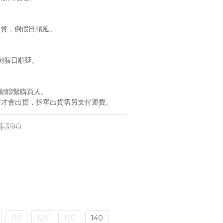
出貨，例假日順延。
，例假日順延。
主動聯繫購買人。
到齊才會出貨，拆單出貨需另支付運費。
$390
110
120
130
140