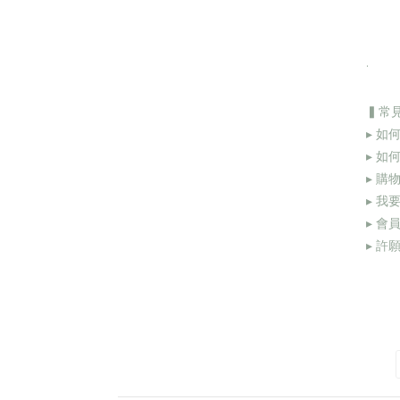
.
▍常
▸ 如
▸ 如
▸ 購
▸
我要
▸
會
▸
許