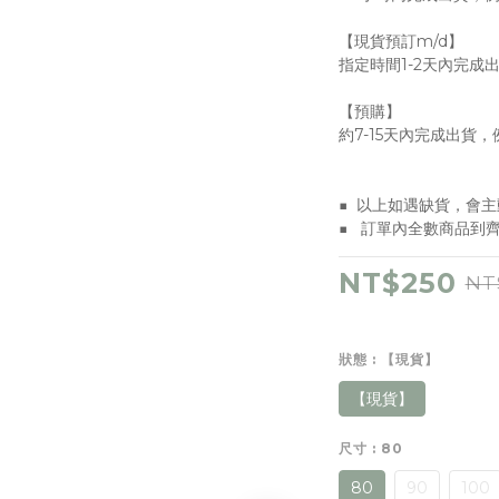
【現貨預訂m/d】
指定時間1-2天內完成
【預購】
約7-15天內完成出貨
■  以上如遇缺貨，會
■   訂單內全數商品
NT$250
NT
狀態
: 【現貨】
【現貨】
尺寸
: 80
80
90
100