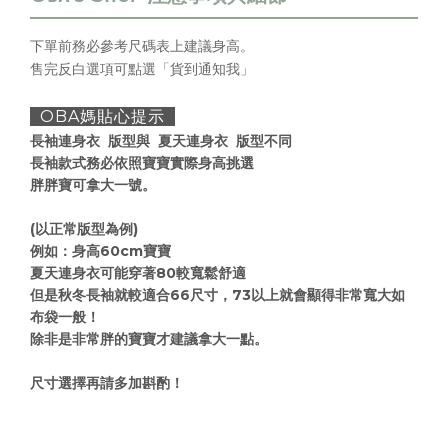
下單前務必參考尺碼表上
建議身高
。
售完反白選項可點選「貨到通知我」
OBA媽貼心提示
長袖連身衣 版型與 夏天連身衣 版型不同
長袖款式務必依照寶寶實際身高挑選
胖胖寶可拿大一號。
(以正常版型為例)
例如：身高60cm寶寶
夏天連身衣可能穿著80較寬鬆舒適
但是秋冬長袖就較適合66尺寸，73以上就會顯得非常寬大如
布袋一般！
除非是非常胖的寶寶才建議拿大一點。
尺寸選擇再請多加斟酌！