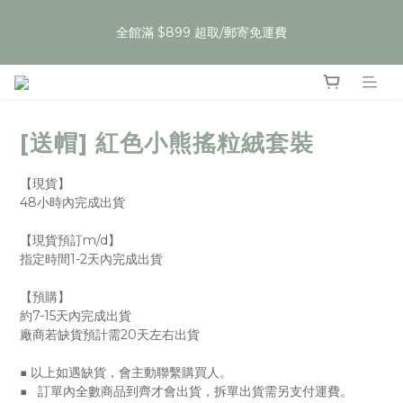
3
3
3
5
3
3
5
3
1
1
1
3
1
1
3
4
夏裝任𝟯件𝟱𝟵折，即將開始
2
2
2
4
2
2
4
2
:
:
:
0
0
0
2
0
0
2
3
Enter
1
1
1
3
1
1
3
夏裝任𝟯件𝟱𝟵折，即將開始
1
日
時
分
秒
1
1
2
:
:
:
0
0
0
2
0
0
2
Enter
0
0
0
1
日
時
分
秒
1
1
0
0
0
[送帽] 紅色小熊搖粒絨套裝
【現貨】
48小時內完成出貨
【現貨預訂m/d】
指定時間1-2天內完成出貨
【預購】
約7-15天內完成出貨
廠商若缺貨預計需20天左右出貨
■ 以上如遇缺貨，會主動聯繫購買人。
■   訂單內全數商品到齊才會出貨，拆單出貨需另支付運費。