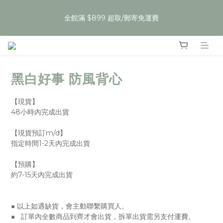
6
9
5
8
7
8
6
0
2
5
1
4
3
4
6
2
夏裝任𝟯件𝟱𝟵折，即將結束
5
8
4
7
6
7
9
5
全館滿 $899 超取/郵寄免運費
:
:
:
1
4
0
3
2
3
5
1
Enter
4
7
3
6
5
6
8
4
日
時
分
秒
0
3
2
1
2
4
0
3
6
2
5
4
5
7
3
2
1
0
1
3
2
5
1
4
3
4
6
2
夏裝任𝟯件𝟱𝟵折，即將結束
1
0
0
2
:
:
:
1
4
0
3
2
3
5
1
Enter
0
1
日
時
分
秒
0
3
2
1
2
4
0
0
黑白好事 防風背心
2
1
0
1
3
1
0
0
2
0
1
【現貨】
0
48小時內完成出貨
【現貨預訂m/d】
指定時間1-2天內完成出貨
【預購】
約7-15天內完成出貨
■ 以上如遇缺貨，會主動聯繫購買人。
■   訂單內全數商品到齊才會出貨，拆單出貨需另支付運費。