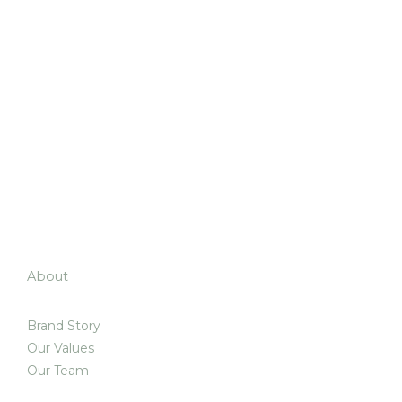
About
Brand Story
Our Values
Our Team