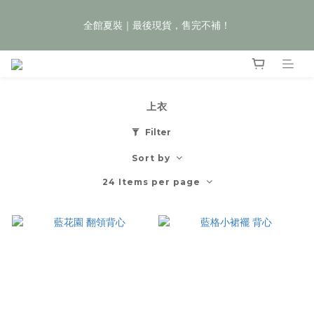
9
9
8
1
6
2
0
1
2
4
2
9
5
1
3
4
夏裝任𝟯件𝟱𝟵折，即將結束
8
8
7
9
0
5
1
0
全館夏裝｜最後現貨，售完不補！
:
:
:
1
3
1
8
4
0
2
3
Enter
7
9
7
6
8
9
4
0
Days
Hours
Minutes
Seconds
0
2
0
7
3
1
2
6
8
6
9
5
7
8
3
1
6
2
0
1
5
7
5
8
4
6
7
2
0
5
1
0
全館滿 $899 超取/郵寄免運費
4
6
4
7
3
5
6
1
4
0
3
5
3
6
2
4
5
0
3
上衣
2
4
2
9
5
1
3
4
夏裝任𝟯件𝟱𝟵折，即將結束
2
:
:
:
1
3
1
8
4
0
2
3
Filter
Enter
1
Days
Hours
Minutes
Seconds
0
2
0
7
3
1
2
0
Sort by
1
6
2
0
1
0
5
1
0
24 Items per page
4
0
3
2
1
0