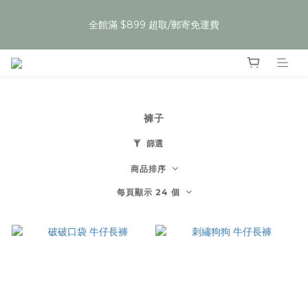
5
6
5
7
5
5
6
4
1
2
1
3
1
1
2
夏裝任3件59折，即將開始
4
5
4
6
4
4
5
3
全館滿 $899 超取/郵寄免運費
:
:
:
0
1
0
2
0
0
1
9
Enter
3
4
3
5
3
3
4
2
日
時
分
秒
0
1
0
8
2
3
2
4
2
2
3
1
0
7
1
2
1
3
1
1
2
夏裝任3件59折，即將開始
0
6
:
:
:
0
1
0
2
0
0
1
9
Enter
5
日
時
分
秒
0
1
0
8
4
0
7
褲子
3
6
2
5
篩選
1
4
0
3
商品排序
2
每頁顯示 24 個
1
0