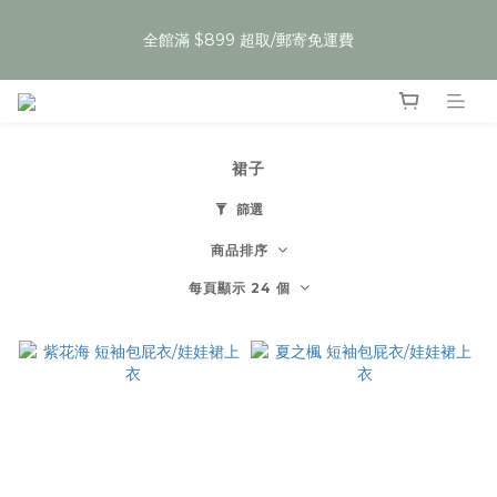
6
9
5
5
5
8
7
1
2
5
1
7
1
1
4
3
夏裝任𝟯件𝟱𝟵折，即將結束
5
8
4
4
4
7
6
0
全館滿 $899 超取/郵寄免運費
:
:
:
1
4
0
6
0
0
3
2
Enter
4
7
3
9
3
3
6
5
日
時
分
秒
0
3
5
2
1
3
6
2
8
2
2
5
4
2
4
1
0
2
5
1
7
1
1
4
3
夏裝任𝟯件𝟱𝟵折，即將結束
1
3
0
:
:
:
1
4
0
6
0
0
3
2
Enter
0
2
日
時
分
秒
0
3
5
2
1
1
裙子
2
4
1
0
0
1
3
0
篩選
0
2
1
商品排序
0
每頁顯示 24 個